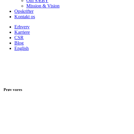
Om SÆBY
Mission & Vision
Opskrifter
Kontakt os
Erhverv
Karriere
CSR
Blog
English
Prøv vores