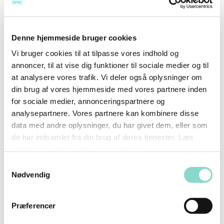
Ingredienser
Denne hjemmeside bruger cookies
Vi bruger cookies til at tilpasse vores indhold og
2 ds. makrel i olie
300 g pastinak vasket og skrællet
annoncer, til at vise dig funktioner til sociale medier og til
1 spsk. smør
at analysere vores trafik. Vi deler også oplysninger om
50 g bacon
din brug af vores hjemmeside med vores partnere inden
1 rød peberfrugt
1/4 dl olivenolie
for sociale medier, annonceringspartnere og
1 fed hvidløg
analysepartnere. Vores partnere kan kombinere disse
1 dl cremefraiche 18%
data med andre oplysninger, du har givet dem, eller som
Havsalt og kværnet peber
Ærteskud
de har indsamlet fra din brug af deres tjenester. Læs
vores fulde cookie- og privatlivspolitik,
klik her
.
Sådan gør du
Samtykkevalg
Nødvendig
Dræn makrellen i en sigte. Damp pastinakken i en smule vand med
1 spsk. smør og en smule havsalt, de skal stadig have en lille smule
bid. Befri peberfrugt for kerner og bag den i ovnen ca. 15 minutter
Præferencer
ved 180 grader varmluft, lad den afkøle. Bacon ristes sprødt på en
varm pande, læg det på fedtsugende papir. Når baconen er afkølet
knuses dette i en morter eller krydderikværn.