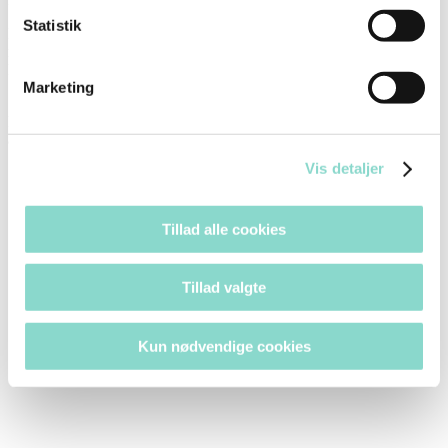
Statistik
Den afkølede peberfrugt blendes med olivenolien. Den røde olie
røres med cremefraiche og knust hvidløg, smag til med havsalt og
kværnet peber evt. et par dråber æbleeddike.
Marketing
Skær pastinakken i passende stykker og dyp den ene ende i den
knuste bacon. Anret makrellen og dryp med peberfrugtscreme. Pynt
af med ærteskud.
Vis detaljer
Tillad alle cookies
Tillad valgte
Kun nødvendige cookies