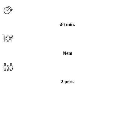
Bagt pastinak, makrel og
40 min.
bacon
Nem
2 pers.