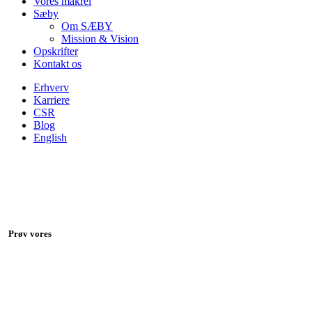
Vores makrel
Sæby
Om SÆBY
Mission & Vision
Opskrifter
Kontakt os
Erhverv
Karriere
CSR
Blog
English
Prøv vores