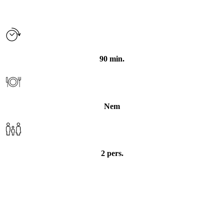
Makrel på grillet
90 min.
ølandshvedebrød
Nem
2 pers.