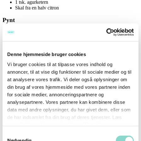
1 tsk. agurketern
Skal fra en halv citron
Pynt
Tyndt skåret blegselleri
Frisse salat
Koriander
Skatteløgsringe
Denne hjemmeside bruger cookies
Sådan gør du
Vi bruger cookies til at tilpasse vores indhold og
annoncer, til at vise dig funktioner til sociale medier og til
Ølandshvedebrød
at analysere vores trafik. Vi deler også oplysninger om
din brug af vores hjemmeside med vores partnere inden
Kom vand i en skål og rør gær, surdej, salt, og fuldkornsmel ud i
vandet.
for sociale medier, annonceringspartnere og
analysepartnere. Vores partnere kan kombinere disse
Sigt hvedemelet i og rør det hele sammen på en røremaskine. Lad
data med andre oplysninger, du har givet dem, eller som
røremaskinen køre på mellemhøj hastighed i 10-12 minutter. Lad
dejen hæve natten over i køleskabet.
de har indsamlet fra din brug af deres tjenester. Læs
vores fulde cookie- og privatlivspolitik,
klik her
.
Hæld dejen ud på et melet bord og skær den ud i to lige store
portioner og lad den ligge på en bageplade i en times tid.
Samtykkevalg
Nødvendig