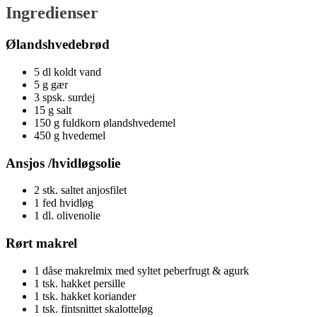
Ingredienser
Ølandshvedebrød
5 dl koldt vand
5 g gær
3 spsk. surdej
15 g salt
150 g fuldkorn ølandshvedemel
450 g hvedemel
Ansjos /hvidløgsolie
2 stk. saltet anjosfilet
1 fed hvidløg
1 dl. olivenolie
Rørt makrel
1 dåse makrelmix med syltet peberfrugt & agurk
1 tsk. hakket persille
1 tsk. hakket koriander
1 tsk. fintsnittet skalotteløg