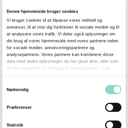
Vores makrel
Sæby
Om SÆBY
Denne hjemmeside bruger cookies
Mission & Vision
Vi bruger cookies til at tilpasse vores indhold og
Opskrifter
Kontakt os
annoncer, til at vise dig funktioner til sociale medier og til
at analysere vores trafik. Vi deler også oplysninger om
Erhverv
din brug af vores hjemmeside med vores partnere inden
Karriere
CSR
for sociale medier, annonceringspartnere og
Blog
analysepartnere. Vores partnere kan kombinere disse
English
data med andre oplysninger, du har givet dem, eller som
Tag
de har indsamlet fra din brug af deres tjenester. Læs
vores fulde cookie- og privatlivspolitik,
klik her
.
2019
Samtykkevalg
Nødvendig
Produktion
Kemikaliefri produktion
Præferencer
Hos Sæby Fiske-Industri foregår produktionen af makrel uden
kemikalier - hvad betyder det for dig? Flere og flere forbrugere
Statistik
efterspørger i dag ærlige og rene…