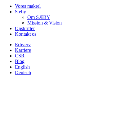
Vores makrel
Sæby
Om SÆBY
Mission & Vision
Opskrifter
Kontakt os
Erhverv
Karriere
CSR
Blog
English
Deutsch