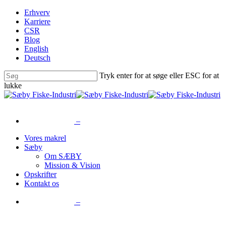
Skip
Erhverv
to
Karriere
main
CSR
content
Blog
English
Deutsch
Tryk enter for at søge eller ESC for at
lukke
Close
Search
–
Menu
Vores makrel
Sæby
Om SÆBY
Mission & Vision
Opskrifter
Kontakt os
–