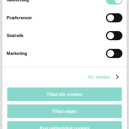
Makrelkonserves fra Sæby Fiske-Industri
Præferencer
er lavet med tanke på fremtiden
Statistik
Marketing
Sporbar makrel
Vis detaljer
Makrellen kan spores hele vejen – fra
fangsttidspunkt til den står på middagsbordet.
Tillad alle cookies
Tillad valgte
Kun nødvendige cookies