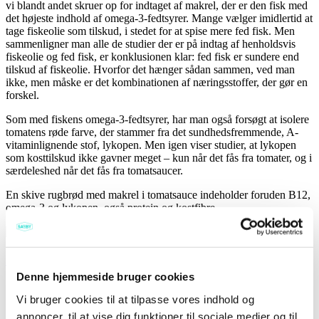
vi blandt andet skruer op for indtaget af makrel, der er den fisk med
det højeste indhold af omega-3-fedtsyrer. Mange vælger imidlertid at
tage fiskeolie som tilskud, i stedet for at spise mere fed fisk. Men
sammenligner man alle de studier der er på indtag af henholdsvis
fiskeolie og fed fisk, er konklusionen klar: fed fisk er sundere end
tilskud af fiskeolie. Hvorfor det hænger sådan sammen, ved man
ikke, men måske er det kombinationen af næringsstoffer, der gør en
forskel.
Som med fiskens omega-3-fedtsyrer, har man også forsøgt at isolere
tomatens røde farve, der stammer fra det sundhedsfremmende, A-
vitaminlignende stof, lykopen. Men igen viser studier, at lykopen
som kosttilskud ikke gavner meget – kun når det fås fra tomater, og i
særdeleshed når det fås fra tomatsaucer.
En skive rugbrød med makrel i tomatsauce indeholder foruden B12,
omega-3 og lykopen, også protein og kostfibre.
Sæby Fiske-Industri
Denne hjemmeside bruger cookies
Forrige
Kemikaliefri produktion
Vi bruger cookies til at tilpasse vores indhold og
annoncer, til at vise dig funktioner til sociale medier og til