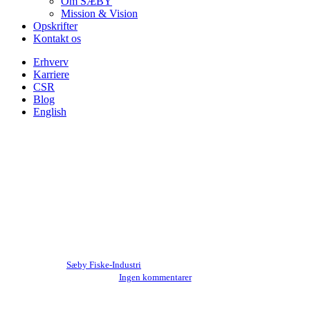
Om SÆBY
Mission & Vision
Opskrifter
Kontakt os
Erhverv
Karriere
CSR
Blog
English
Makrellen
Omega 3 og B-vitamin i makrel
Skrevet af
Sæby Fiske-Industri
28. oktober 2020
maj 21st, 2024
Ingen kommentarer